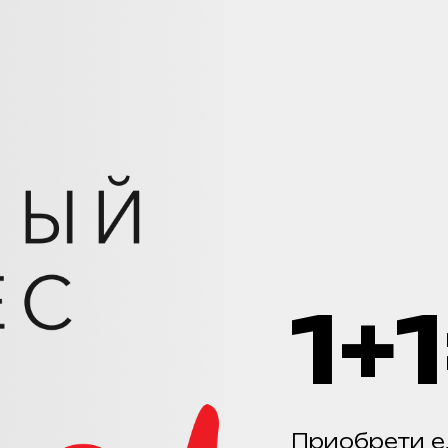
1+
Приобрети е