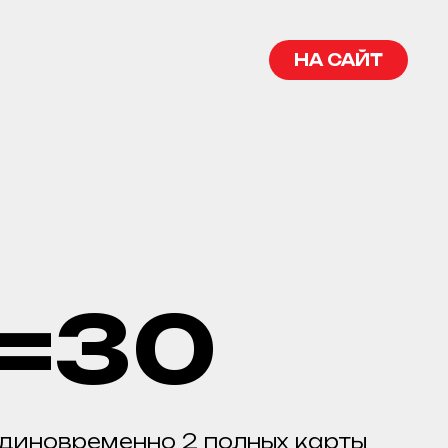
НА САЙТ
1=30
диновременно 2 полных карты