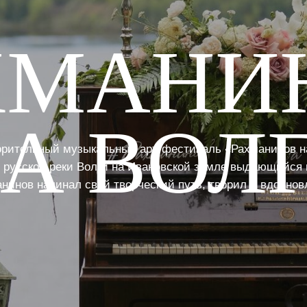
ХМАНИ
А ВОЛ
орительный музыкальный арт-фестиваль «Рахманинов на
й русской реки Волги на Ивановской земле выдающийся 
нинов начинал свой творческий путь, творил и вдохнов