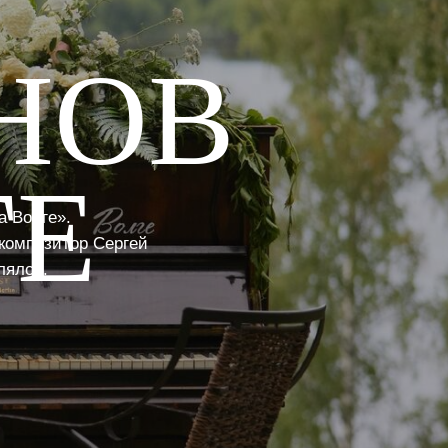
НОВ
ГЕ
 Волге».
композитор Сергей
лялся.