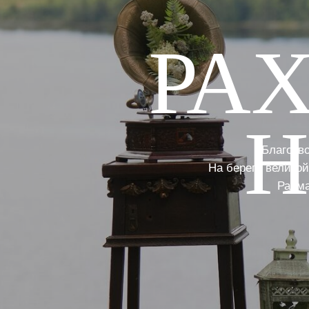
РА
Н
Благотв
На берегу велико
Рахма